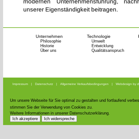
modernen Unternehmensführung, nachh
unserer Eigenständigkeit beitragen.
Unternehmen
Technologie
Philosophie
Umwelt
Historie
Entwicklung
Über uns
Qualitätsanspruch
Impressum
|
Datenschutz
|
Allgemeine Verkaufsbedingungen
|
Webdesign by d
Um unsere Webseite für Sie optimal zu gestalten und fortlaufend verb
stimmen Sie der Verwendung von Cookies zu.
Weitere Informationen in unserer Datenschutzerklärung.
Ich akzeptiere
Ich widerspreche