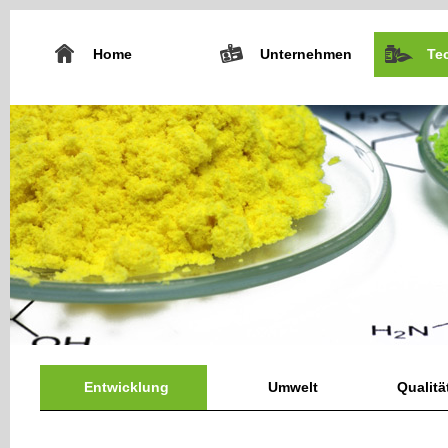
Home
Unternehmen
Te
Entwicklung
Umwelt
Qualit