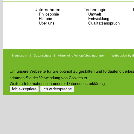
Unternehmen
Technologie
Philosophie
Umwelt
Historie
Entwicklung
Über uns
Qualitätsanspruch
Impressum
|
Datenschutz
|
Allgemeine Verkaufsbedingungen
|
Webdesign by d
Um unsere Webseite für Sie optimal zu gestalten und fortlaufend verb
stimmen Sie der Verwendung von Cookies zu.
Weitere Informationen in unserer Datenschutzerklärung.
Ich akzeptiere
Ich widerspreche