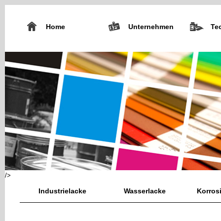
Home
Unternehmen
Te
/>
Industrielacke
Wasserlacke
Korros