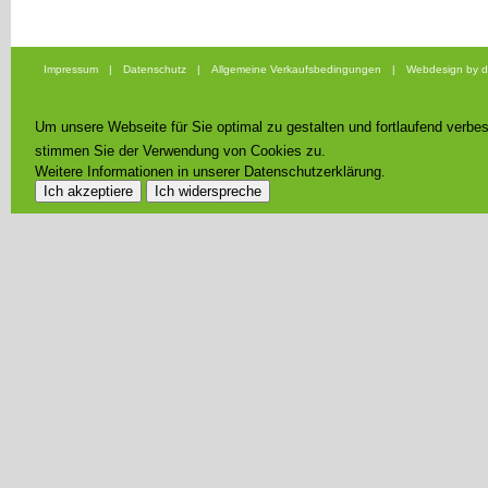
Impressum
|
Datenschutz
|
Allgemeine Verkaufsbedingungen
|
Webdesign by d
Um unsere Webseite für Sie optimal zu gestalten und fortlaufend verb
stimmen Sie der Verwendung von Cookies zu.
Weitere Informationen in unserer Datenschutzerklärung.
Ich akzeptiere
Ich widerspreche