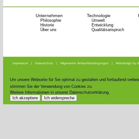
Das KRÖNA- Farbsprektrum beinhaltet auch bei unser
Sonderfarben nach Kundenwunsch auch die gängigen Industri
RAL, NCS oder Munsell.
Unternehmen
Technologie
Philosophie
Umwelt
Historie
Entwicklung
Über uns
Qualitätsanspruch
Impressum
|
Datenschutz
|
Allgemeine Verkaufsbedingungen
|
Webdesign by d
Um unsere Webseite für Sie optimal zu gestalten und fortlaufend verb
stimmen Sie der Verwendung von Cookies zu.
Weitere Informationen in unserer Datenschutzerklärung.
Ich akzeptiere
Ich widerspreche