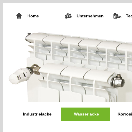
Home
Unternehmen
Te
Industrielacke
Wasserlacke
Korros